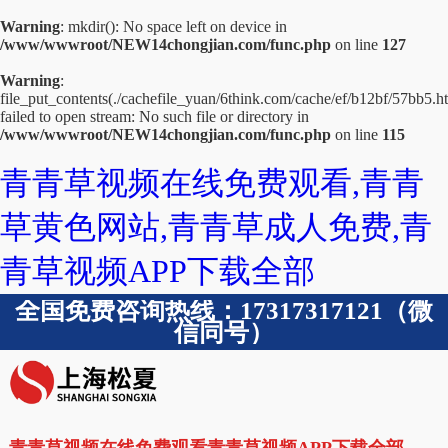
Warning
: mkdir(): No space left on device in
/www/wwwroot/NEW14chongjian.com/func.php
on line
127
Warning
:
file_put_contents(./cachefile_yuan/6think.com/cache/ef/b12bf/57bb5.ht
failed to open stream: No such file or directory in
/www/wwwroot/NEW14chongjian.com/func.php
on line
115
青青草视频在线免费观看,青青
草黄色网站,青青草成人免费,青
青草视频APP下载全部
全国免费咨询热线：17317317121（微
信同号）