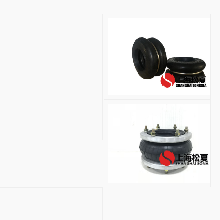
S-300-2R台式冲床气
ZF
型
自
封
式
橡
胶
气
囊
(冲
HF150/076-2橡胶
床
设
HF150/076-