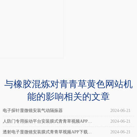
备
2
专
橡
用)
胶
介
气
绍：
囊
自
调
封
偏
式，
专
与橡胶混炼对青青草黄色网站机
是
用
能的影响相关的文章
因
纠
其
偏
电子探针显微镜安装气动隔振器
2024-06-21
无
气
人防门专用振动平台安装膜式青青草视频APP下
2024-06-21
需
囊
载全部
透射电子显微镜安装膜式青青草视频APP下载全
2024-06-21
外
橡