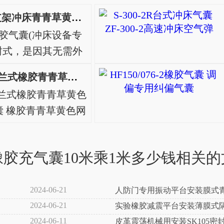
S-220-2RLED支架冲床青青草黄色网站S-220-2R电动冲床
橡胶气囊(冲床设备专
 自封式，是因其无需外
。如图，用纤维
HF215/120-1法兰式橡胶青青草黄色网站，纠偏气囊
的橡胶曲囊①在使用
-1法兰式橡胶青青草黄色
止膨胀的钢制(镀锌)腰环
气囊 橡胶青青草黄色网
。③盖..
： 橡胶青青草黄色网站
、网线贴合成的曲形
橡胶充气囊10米乘1米多少钱相关的
橡胶气囊、橡胶青青草
皮囊、橡胶气胎、
纹气..
2024-06-21
人防门专用振动平台安装膜式青
2024-06-21
实验橡胶减震平台安装薄膜式
2024-06-11
皮革震荡机械用安装SK105