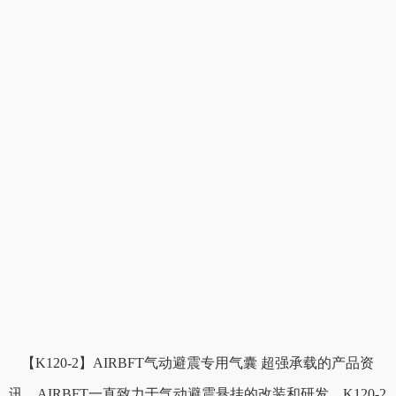
【K120-2】AIRBFT气动避震专用气囊 超强承载的产品资
讯。AIRBFT一直致力于气动避震悬挂的改装和研发，K120-2